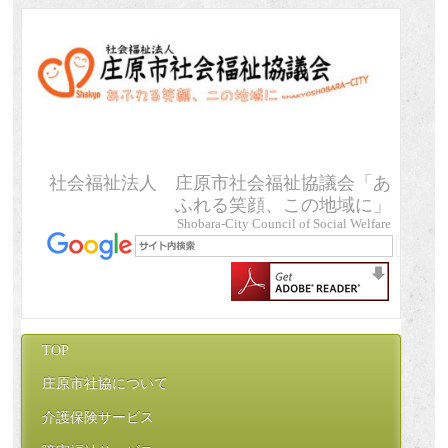
社会福祉法人 庄原市社会福祉協議会「あ
ふれる笑顔、この地域に」
Shobara-City Council of Social Welfare
TOP
庄原市社協について
介護保険サービス