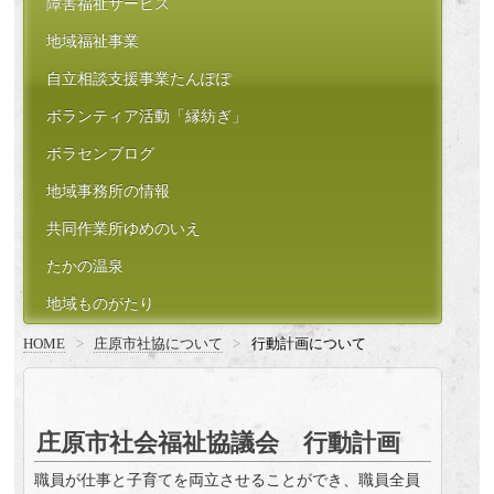
障害福祉サービス
地域福祉事業
自立相談支援事業たんぽぽ
ボランティア活動「縁紡ぎ」
ボラセンブログ
地域事務所の情報
共同作業所ゆめのいえ
たかの温泉
地域ものがたり
HOME
>
庄原市社協について
>
行動計画について
庄原市社会福祉協議会 行動計画
職員が仕事と子育てを両立させることができ、職員全員