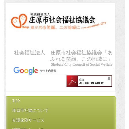
社会福祉法人 庄原市社会福祉協議会「あ
ふれる笑顔、この地域に」
Shobara-City Council of Social Welfare
TOP
庄原市社協について
介護保険サービス