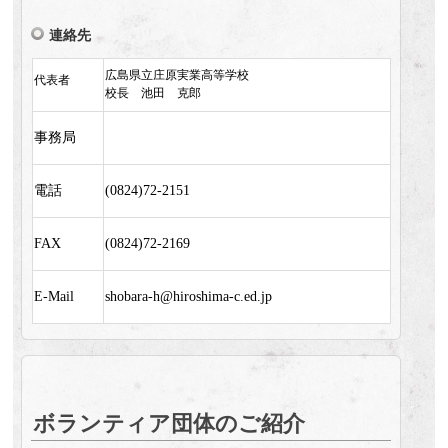
連絡先
広島県立庄原実業高等学校
代表者
校長 池田 克郎
事務局
電話
(0824)72-2151
FAX
(0824)72-2169
E-Mail
shobara-h@hiroshima-c.ed.jp
ボランティア団体のご紹介