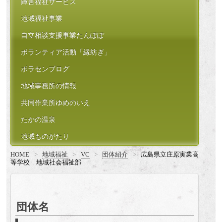
障害福祉サービス
地域福祉事業
自立相談支援事業たんぽぽ
ボランティア活動「縁紡ぎ」
ボラセンブログ
地域事務所の情報
共同作業所ゆめのいえ
たかの温泉
地域ものがたり
HOME
>
地域福祉
>
VC
>
団体紹介
>
広島県立庄原実業高
等学校 地域社会福祉部
団体名