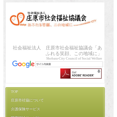
社会福祉法人 庄原市社会福祉協議会「あ
ふれる笑顔、この地域に」
Shobara-City Council of Social Welfare
TOP
庄原市社協について
介護保険サービス