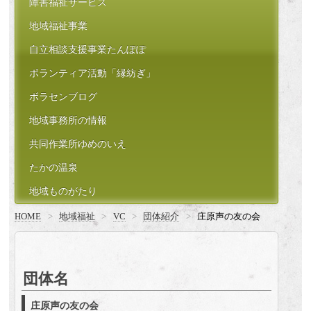
障害福祉サービス
地域福祉事業
自立相談支援事業たんぽぽ
ボランティア活動「縁紡ぎ」
ボラセンブログ
地域事務所の情報
共同作業所ゆめのいえ
たかの温泉
地域ものがたり
HOME
>
地域福祉
>
VC
>
団体紹介
>
庄原声の友の会
団体名
庄原声の友の会